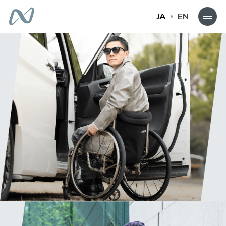
JA
EN