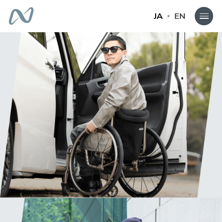
JA
EN