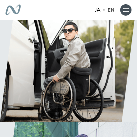
JA
EN