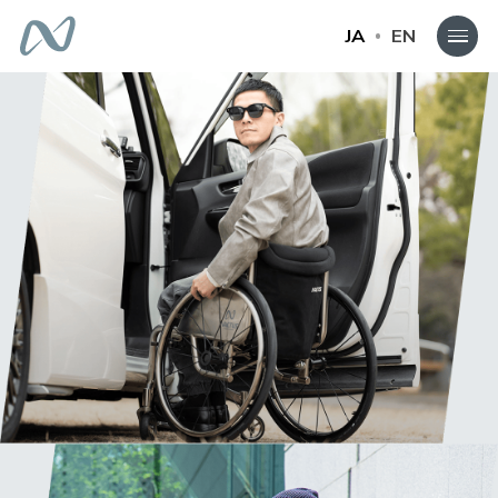
JA
EN