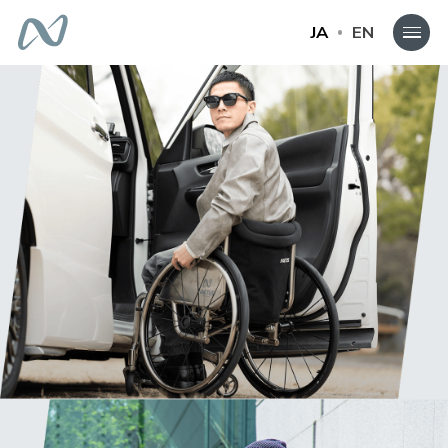
JA
EN