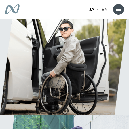
JA
EN