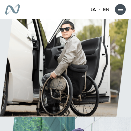
JA
EN