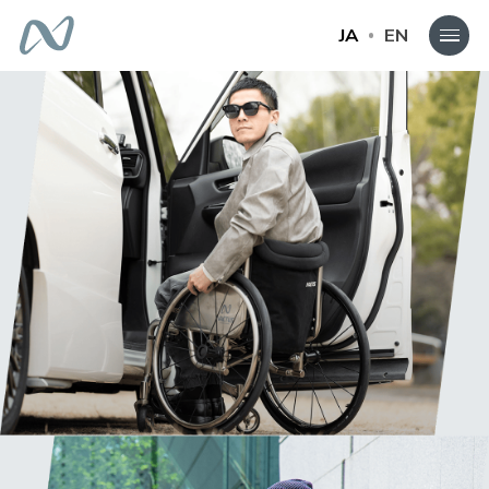
JA
EN