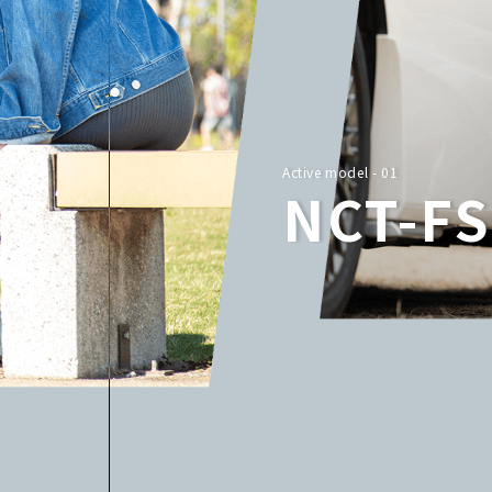
Active model - 02
NCT-VS